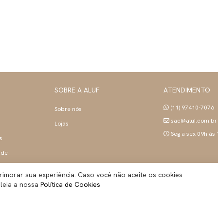
SOBRE A ALUF
ATENDIMENTO
(11) 97410-7076
Sobre nós
sac@aluf.com.br
Lojas
Seg a sex 09h às
s
ade
rimorar sua experiência. Caso você não aceite os cookies
 leia a nossa
Política de Cookies
ALUF BRASIL INDUSTRIA E COMERCIO LTDA
- Todos os direitos reservados | CNPJ:
45.283.755/0001-89