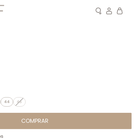
Search
Meu Carrin
44
46
COMPRAR
OS