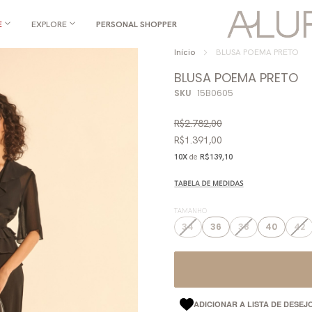
E
EXPLORE
PERSONAL SHOPPER
Início
BLUSA POEMA PRETO
BLUSA POEMA PRETO
SKU
15B0605
R$2.782,00
R$1.391,00
10X
de
R$139,10
TAMANHO
34
36
38
40
42
ADICIONAR A LISTA DE DESEJ