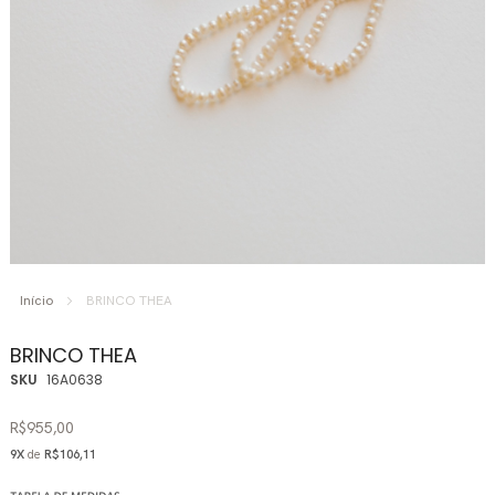
Saltar
para
Início
BRINCO THEA
o
início
BRINCO THEA
da
SKU
16A0638
Galeria
de
R$955,00
imagens
9X
de
R$106,11