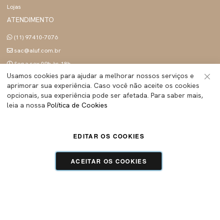
Lojas
ATENDIMENTO
(11) 97410-7076
sac@aluf.com.br
Seg a sex 09h às 18h
Usamos cookies para ajudar a melhorar nossos serviços e
SIGA A ALUF
aprimorar sua experiência. Caso você não aceite os cookies
Fec
opcionais, sua experiência pode ser afetada. Para saber mais,
leia a nossa
Política de Cookies
ALUF BRASIL INDUSTRIA E COMERCIO LTDA
- Todos os direitos reservados | CNPJ:
EDITAR OS COOKIES
45.283.755/0001-89
Tecnologia e Design:
Dizy Commerce
ACEITAR OS COOKIES