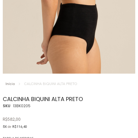
Saltar
para
Início
CALCINHA BIQUINI ALTA PRETO
o
início
CALCINHA BIQUINI ALTA PRETO
da
SKU
13BK0205
Galeria
de
R$582,00
imagens
5X
de
R$116,40