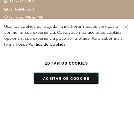
(11) 97410-7076
sac@aluf.com.br
Seg a sex 09h às 18h
SIGA A ALUF
Usamos cookies para ajudar a melhorar nossos serviços e
aprimorar sua experiência. Caso você não aceite os cookies
Fec
opcionais, sua experiência pode ser afetada. Para saber mais,
leia a nossa
Política de Cookies
ALUF BRASIL INDUSTRIA E COMERCIO LTDA
- Todos os direitos reservados | CNPJ:
45.283.755/0001-89
EDITAR OS COOKIES
Tecnologia e Design:
Dizy Commerce
ACEITAR OS COOKIES