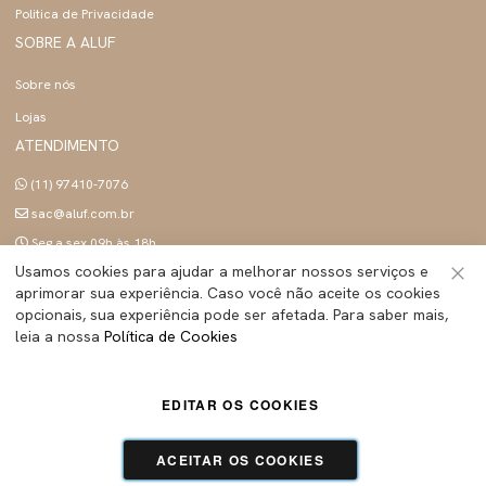
Politica de Privacidade
SOBRE A ALUF
Sobre nós
Lojas
ATENDIMENTO
(11) 97410-7076
sac@aluf.com.br
Seg a sex 09h às 18h
SIGA A ALUF
Usamos cookies para ajudar a melhorar nossos serviços e
aprimorar sua experiência. Caso você não aceite os cookies
Fec
opcionais, sua experiência pode ser afetada. Para saber mais,
leia a nossa
Política de Cookies
ALUF BRASIL INDUSTRIA E COMERCIO LTDA
- Todos os direitos reservados | CNPJ:
EDITAR OS COOKIES
45.283.755/0001-89
Tecnologia e Design:
Dizy Commerce
ACEITAR OS COOKIES