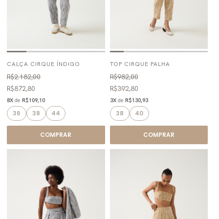
CALÇA CIRQUE ÍNDIGO
TOP CIRQUE PALHA
R$2.182,00
R$982,00
R$872,80
R$392,80
8X
de
R$109,10
3X
de
R$130,93
36
38
44
38
40
COMPRAR
COMPRAR