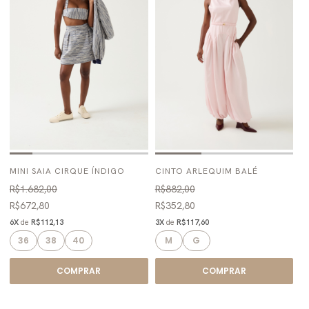
MINI SAIA CIRQUE ÍNDIGO
CINTO ARLEQUIM BALÉ
R$1.682,00
R$882,00
R$672,80
R$352,80
6X
de
R$112,13
3X
de
R$117,60
36
38
40
M
G
COMPRAR
COMPRAR