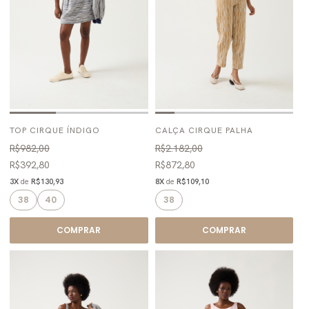
TOP CIRQUE ÍNDIGO
CALÇA CIRQUE PALHA
R$982,00
R$2.182,00
R$392,80
R$872,80
3X
de
R$130,93
8X
de
R$109,10
38
40
38
COMPRAR
COMPRAR