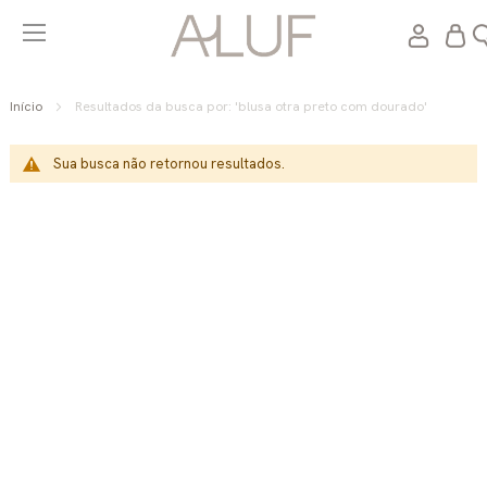
Meu C
Início
Resultados da busca por: 'blusa otra preto com dourado'
Sua busca não retornou resultados.