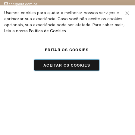
sac@aluf.com.br
Seg a sex 09h às 18h
Usamos cookies para ajudar a melhorar nossos serviços e
aprimorar sua experiência. Caso você não aceite os cookies
SIGA A ALUF
Fec
opcionais, sua experiência pode ser afetada. Para saber mais,
leia a nossa
Política de Cookies
EDITAR OS COOKIES
ALUF BRASIL INDUSTRIA E COMERCIO LTDA
- Todos os direitos reservados | CNPJ:
45.283.755/0001-89
Tecnologia e Design:
Dizy Commerce
ACEITAR OS COOKIES