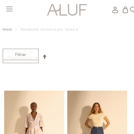
Meu C
Início
Resultados da busca por: 'blusa a'
Definir
Filtrar
Direção
Decrescente
Carregar Mais Itens