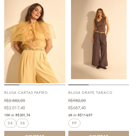
BLUSA CARTAS PAPIRO
BLUSA DRAPE TABACO
R$2.882,00
R$982,00
R$2.017,40
R$687,40
10X
de
R$201,74
6X
de
R$114,57
34
36
PP