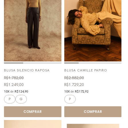
BLUSA SILENCIO RAPOSA
BLUSA CAMILLE PAPIRO
R$1.782,00
R$2.882,00
R$1.249,00
R$1.729,20
10X
de
R$124,90
10X
de
R$172,92
P
G
P
COMPRAR
COMPRAR