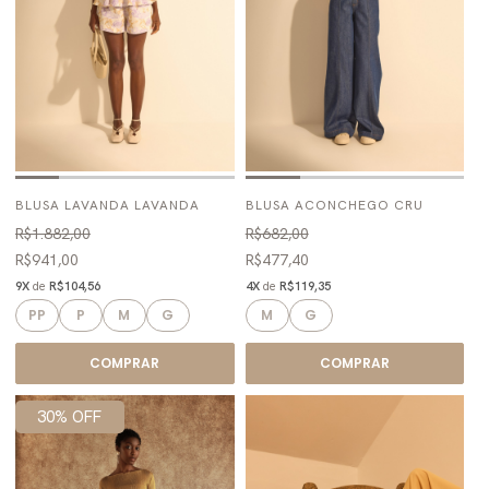
BLUSA LAVANDA LAVANDA
BLUSA ACONCHEGO CRU
R$1.882,00
R$682,00
R$941,00
R$477,40
9X
de
R$104,56
4X
de
R$119,35
PP
P
M
G
M
G
COMPRAR
COMPRAR
30% OFF