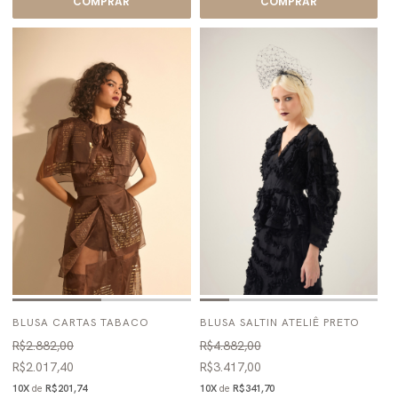
COMPRAR
COMPRAR
BLUSA CARTAS TABACO
BLUSA SALTIN ATELIÊ PRETO
R$2.882,00
R$4.882,00
R$2.017,40
R$3.417,00
10X
de
R$201,74
10X
de
R$341,70