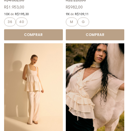
R$1.953,00
R$982,00
10X
de
R$195,30
9X
de
R$109,11
36
40
M
G
COMPRAR
COMPRAR