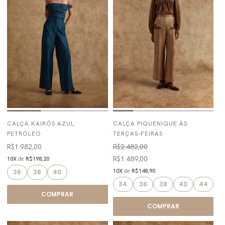
CALÇA KAIRÓS AZUL
CALÇA PIQUENIQUE ÀS
PETRÓLEO
TERÇAS-FEIRAS
R$1.982,00
R$2.482,00
R$1.489,00
10X
de
R$198,20
10X
de
R$148,90
36
38
40
34
36
38
40
44
COMPRAR
COMPRAR