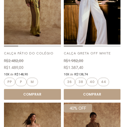
CALÇA PÁTIO DO COLÉGIO
CALÇA GRETA OFF WHITE
R$2.482,00
R$1.982,00
R$1.489,00
R$1.387,40
10X
de
R$148,90
10X
de
R$138,74
PP
P
M
36
38
40
44
COMPRAR
COMPRAR
40% OFF