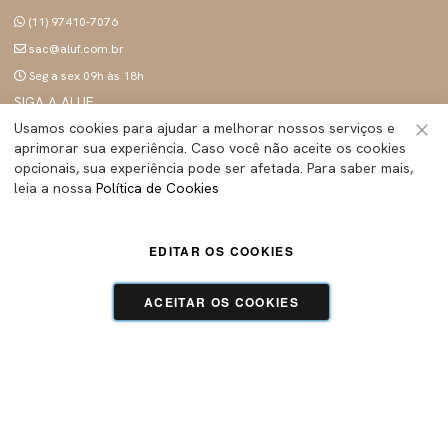
(11) 97410-7076
sac@aluf.com.br
Seg a sex 09h às 18h
SIGA A ALUF
Usamos cookies para ajudar a melhorar nossos serviços e
aprimorar sua experiência. Caso você não aceite os cookies
Fec
opcionais, sua experiência pode ser afetada. Para saber mais,
leia a nossa
Política de Cookies
ALUF BRASIL INDUSTRIA E COMERCIO LTDA
- Todos os direitos reservados | CNPJ:
45.283.755/0001-89
Tecnologia e Design:
Dizy Commerce
EDITAR OS COOKIES
ACEITAR OS COOKIES