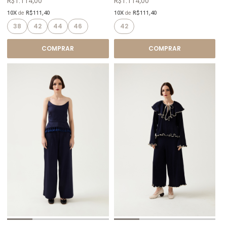
R$1.114,00
R$1.114,00
10X
de
R$111,40
10X
de
R$111,40
38
42
44
46
42
COMPRAR
COMPRAR