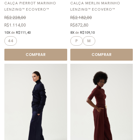
CALÇA PIERROT MARINHO
CALÇA MERLIN MARINHO
LENZING™ ECOVERO™
LENZING™ ECOVERO™
R$2.228,00
R$2.182,00
R$1.114,00
R$872,80
10X
de
R$111,40
8X
de
R$109,10
44
P
M
COMPRAR
COMPRAR