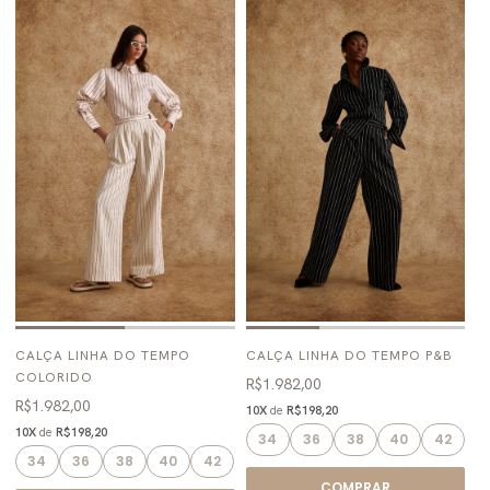
CALÇA LINHA DO TEMPO
CALÇA LINHA DO TEMPO P&B
COLORIDO
R$1.982,00
R$1.982,00
10X
de
R$198,20
10X
de
R$198,20
34
36
38
40
42
34
36
38
40
42
COMPRAR