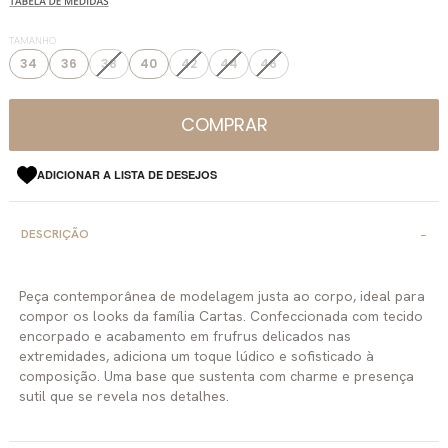
TAMANHO
34
36
38
40
42
44
46
COMPRAR
ADICIONAR A LISTA DE DESEJOS
DESCRIÇÃO
Peça contemporânea de modelagem justa ao corpo, ideal para
compor os looks da família Cartas. Confeccionada com tecido
encorpado e acabamento em frufrus delicados nas
extremidades, adiciona um toque lúdico e sofisticado à
composição. Uma base que sustenta com charme e presença
sutil que se revela nos detalhes.