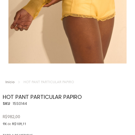
Saltar
para
Início
HOT PANT PARTICULAR PAPIRO
o
início
HOT PANT PARTICULAR PAPIRO
da
SKU
15S0144
Galeria
de
R$982,00
imagens
9X
de
R$109,11