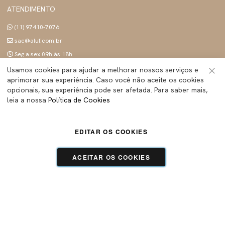
ATENDIMENTO
(11) 97410-7076
sac@aluf.com.br
Seg a sex 09h às 18h
SIGA A ALUF
Usamos cookies para ajudar a melhorar nossos serviços e
aprimorar sua experiência. Caso você não aceite os cookies
Fec
opcionais, sua experiência pode ser afetada. Para saber mais,
leia a nossa
Política de Cookies
ALUF BRASIL INDUSTRIA E COMERCIO LTDA
- Todos os direitos reservados | CNPJ:
45.283.755/0001-89
EDITAR OS COOKIES
Tecnologia e Design:
Dizy Commerce
ACEITAR OS COOKIES