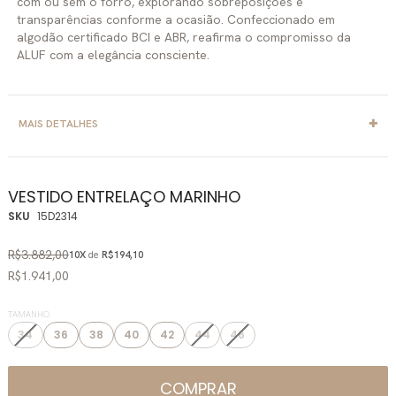
com ou sem o forro, explorando sobreposições e
transparências conforme a ocasião. Confeccionado em
algodão certificado BCI e ABR, reafirma o compromisso da
ALUF com a elegância consciente.
MAIS DETALHES
VESTIDO ENTRELAÇO MARINHO
SKU
15D2314
R$3.882,00
10X
de
R$194,10
R$1.941,00
TAMANHO
34
36
38
40
42
44
46
COMPRAR