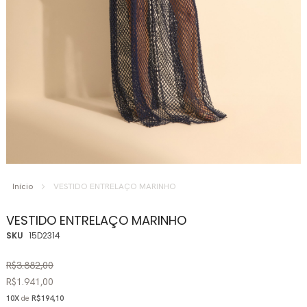
Saltar
para
Início
VESTIDO ENTRELAÇO MARINHO
o
início
VESTIDO ENTRELAÇO MARINHO
da
SKU
15D2314
Galeria
de
R$3.882,00
imagens
R$1.941,00
10X
de
R$194,10