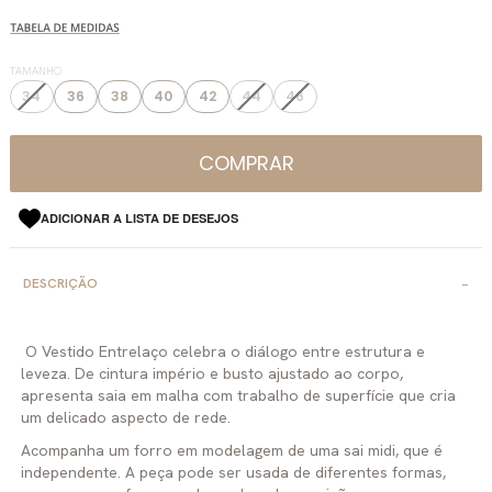
TAMANHO
34
36
38
40
42
44
46
COMPRAR
ADICIONAR A LISTA DE DESEJOS
DESCRIÇÃO
O Vestido Entrelaço celebra o diálogo entre estrutura e
leveza. De cintura império e busto ajustado ao corpo,
apresenta saia em malha com trabalho de superfície que cria
um delicado aspecto de rede.
Acompanha um forro em modelagem de uma sai midi, que é
independente. A peça pode ser usada de diferentes formas,