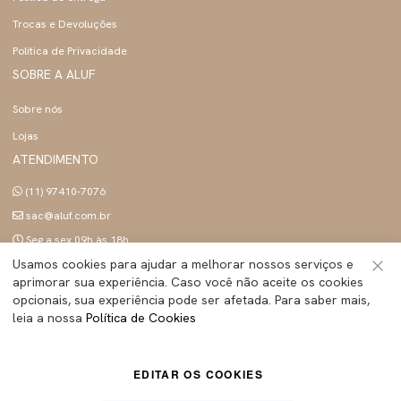
Trocas e Devoluções
Politica de Privacidade
SOBRE A ALUF
Sobre nós
Lojas
ATENDIMENTO
(11) 97410-7076
sac@aluf.com.br
Seg a sex 09h às 18h
SIGA A ALUF
Usamos cookies para ajudar a melhorar nossos serviços e
aprimorar sua experiência. Caso você não aceite os cookies
Fec
opcionais, sua experiência pode ser afetada. Para saber mais,
leia a nossa
Política de Cookies
ALUF BRASIL INDUSTRIA E COMERCIO LTDA
- Todos os direitos reservados | CNPJ:
EDITAR OS COOKIES
45.283.755/0001-89
Tecnologia e Design:
Dizy Commerce