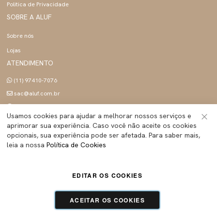
Politica de Privacidade
SOBRE A ALUF
Sobre nós
Lojas
ATENDIMENTO
(11) 97410-7076
sac@aluf.com.br
Seg a sex 09h às 18h
Usamos cookies para ajudar a melhorar nossos serviços e
SIGA A ALUF
aprimorar sua experiência. Caso você não aceite os cookies
Fec
opcionais, sua experiência pode ser afetada. Para saber mais,
leia a nossa
Política de Cookies
ALUF BRASIL INDUSTRIA E COMERCIO LTDA
- Todos os direitos reservados | CNPJ:
EDITAR OS COOKIES
45.283.755/0001-89
Tecnologia e Design:
Dizy Commerce
ACEITAR OS COOKIES