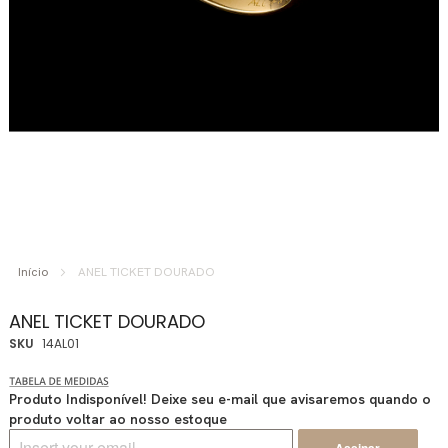
Saltar
para
Início
ANEL TICKET DOURADO
o
início
ANEL TICKET DOURADO
da
SKU
14AL01
Galeria
de
imagens
Produto Indisponível! Deixe seu e-mail que avisaremos quando o
produto voltar ao nosso estoque
Assinar