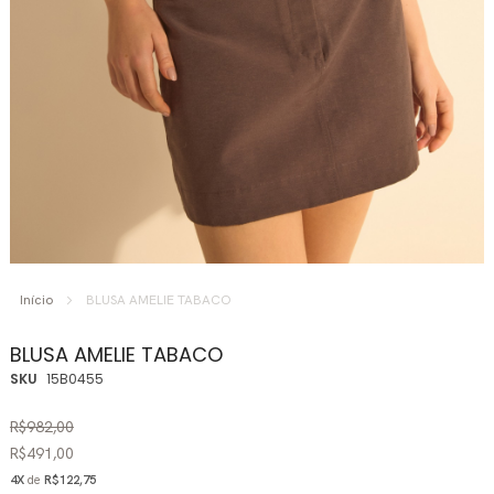
Saltar
para
Início
BLUSA AMELIE TABACO
o
início
BLUSA AMELIE TABACO
da
SKU
15B0455
Galeria
de
R$982,00
imagens
R$491,00
4X
de
R$122,75