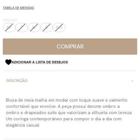
TAMANHO
PP
P
M
G
GG
COMPRAR
ADICIONAR A LISTA DE DESEJOS
DESCRIÇÃO
Blusa de meia malha em modal com toque suave e caimento
confortável que envolve. A peça possui decote ombro a
ombro e drapeados sutis que valorizam a silhueta com leveza.
Um coringa contemporâneo para compor o dia a dia com
elegância casual.