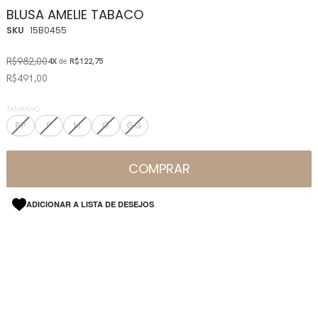
BLUSA AMELIE TABACO
SKU
15B0455
R$982,00
4X
de
R$122,75
R$491,00
TAMANHO
PP
P
M
G
GG
COMPRAR
ADICIONAR A LISTA DE DESEJOS