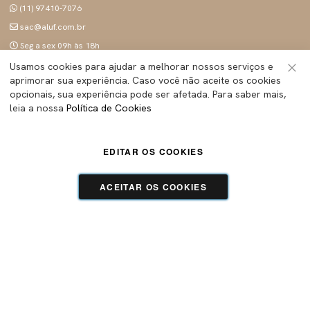
(11) 97410-7076
sac@aluf.com.br
Seg a sex 09h às 18h
SIGA A ALUF
Usamos cookies para ajudar a melhorar nossos serviços e
aprimorar sua experiência. Caso você não aceite os cookies
Fec
opcionais, sua experiência pode ser afetada. Para saber mais,
leia a nossa
Política de Cookies
ALUF BRASIL INDUSTRIA E COMERCIO LTDA
- Todos os direitos reservados | CNPJ:
45.283.755/0001-89
EDITAR OS COOKIES
Tecnologia e Design:
Dizy Commerce
ACEITAR OS COOKIES