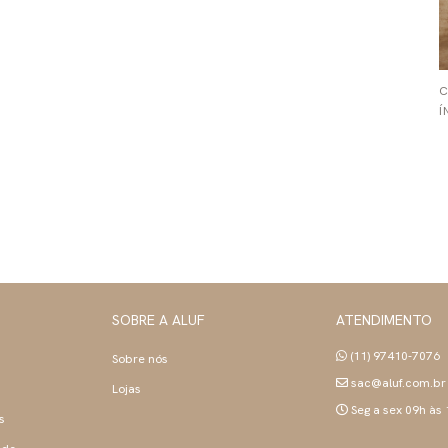
Í
SOBRE A ALUF
ATENDIMENTO
(11) 97410-7076
Sobre nós
sac@aluf.com.br
Lojas
Seg a sex 09h às
s