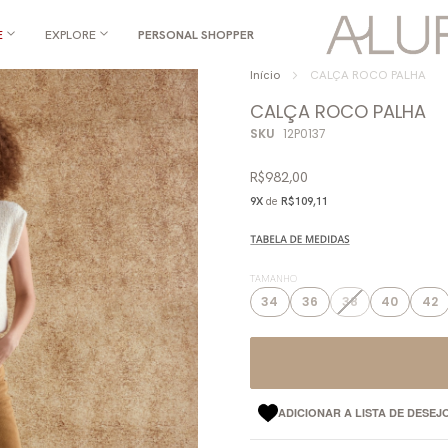
E
EXPLORE
PERSONAL SHOPPER
Início
CALÇA ROCO PALHA
CALÇA ROCO PALHA
SKU
12P0137
R$982,00
9X
de
R$109,11
TAMANHO
34
36
38
40
42
ADICIONAR A LISTA DE DESEJ