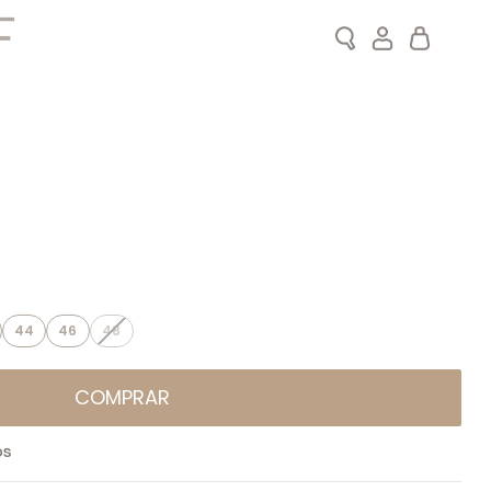
Search
Meu Carrin
44
46
48
COMPRAR
OS