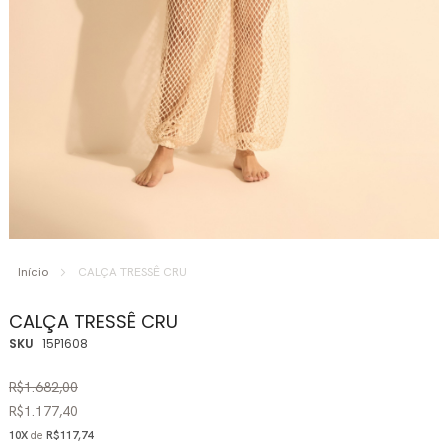
Saltar
para
Início
CALÇA TRESSÊ CRU
o
início
CALÇA TRESSÊ CRU
da
SKU
15P1608
Galeria
de
R$1.682,00
imagens
R$1.177,40
10X
de
R$117,74