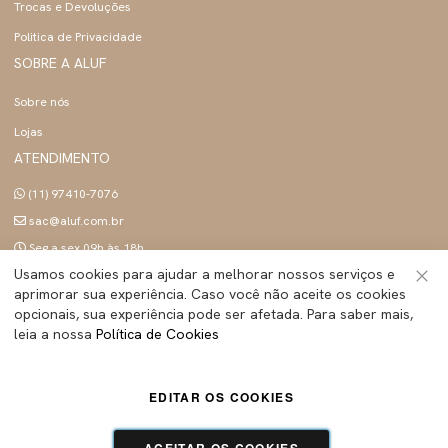
Trocas e Devoluções
Politica de Privacidade
SOBRE A ALUF
Sobre nós
Lojas
ATENDIMENTO
(11) 97410-7076
sac@aluf.com.br
Seg a sex 09h às 18h
SIGA A ALUF
Usamos cookies para ajudar a melhorar nossos serviços e
aprimorar sua experiência. Caso você não aceite os cookies
Fec
opcionais, sua experiência pode ser afetada. Para saber mais,
leia a nossa
Política de Cookies
ALUF BRASIL INDUSTRIA E COMERCIO LTDA
- Todos os direitos reservados | CNPJ:
EDITAR OS COOKIES
45.283.755/0001-89
Tecnologia e Design:
Dizy Commerce