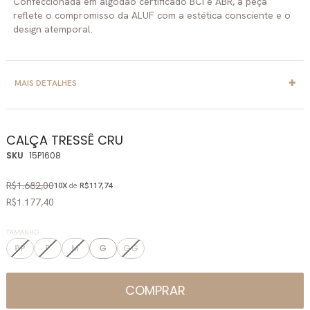
Confeccionada em algodão certificado BCI e ABR, a peça
reflete o compromisso da ALUF com a estética consciente e o
design atemporal.
MAIS DETALHES
CALÇA TRESSÊ CRU
SKU
15P1608
R$1.682,00
10X
de
R$117,74
R$1.177,40
TAMANHO
PP
P
M
G
GG
COMPRAR