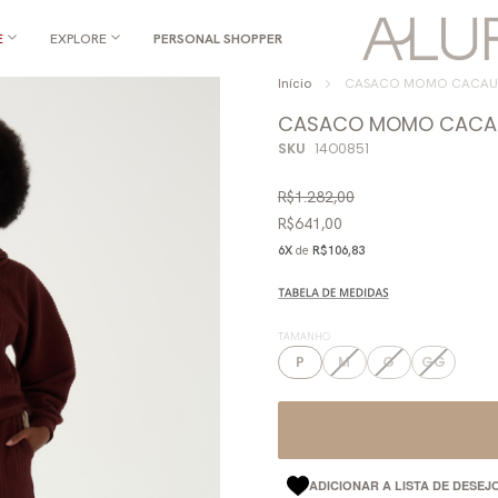
E
EXPLORE
PERSONAL SHOPPER
Início
CASACO MOMO CACAU
CASACO MOMO CACA
SKU
14O0851
R$1.282,00
R$641,00
6X
de
R$106,83
TAMANHO
P
M
G
GG
ADICIONAR A LISTA DE DESEJ