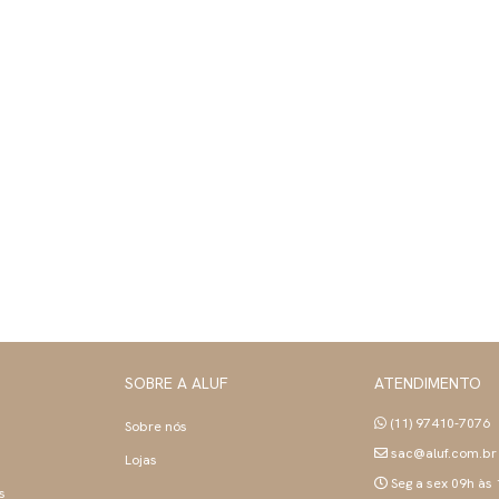
SOBRE A ALUF
ATENDIMENTO
(11) 97410-7076
Sobre nós
sac@aluf.com.br
Lojas
Seg a sex 09h às
s