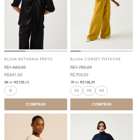
BLUSA BETHÂNIA PRETO
BLUSA CORSET PISTACHE
R$1.682,00
R$1.782,00
R$841,00
R$758,00
8X
de
R$105,13
7X
de
R$108,29
G
36
38
40
COMPRAR
COMPRAR