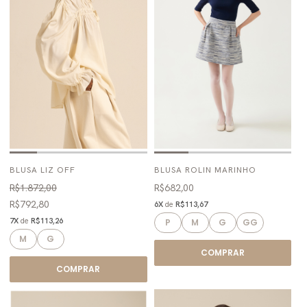
BLUSA LIZ OFF
BLUSA ROLIN MARINHO
R$1.872,00
R$682,00
R$792,80
6X
de
R$113,67
7X
de
R$113,26
P
M
G
GG
M
G
COMPRAR
COMPRAR