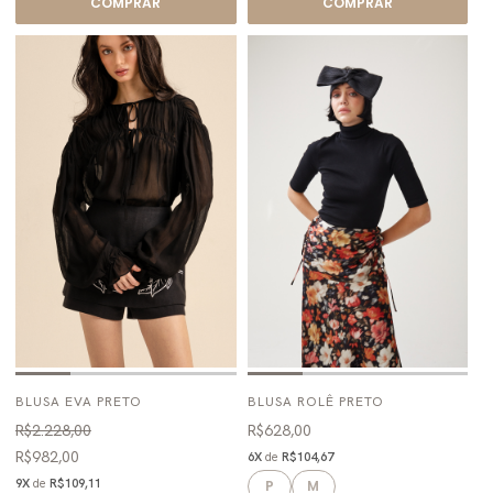
COMPRAR
COMPRAR
BLUSA EVA PRETO
BLUSA ROLÊ PRETO
R$2.228,00
R$628,00
R$982,00
6X
de
R$104,67
9X
de
R$109,11
P
M