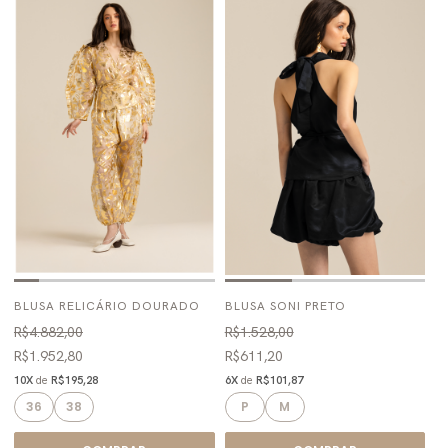
BLUSA RELICÁRIO DOURADO
BLUSA SONI PRETO
R$4.882,00
R$1.528,00
R$1.952,80
R$611,20
10X
de
R$195,28
6X
de
R$101,87
36
38
P
M