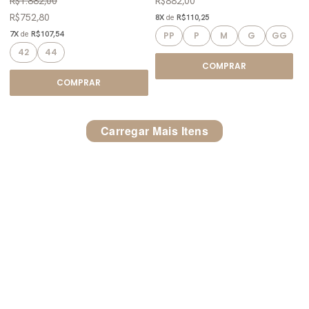
R$1.882,00
R$882,00
R$752,80
8X
de
R$110,25
7X
de
R$107,54
PP
P
M
G
GG
42
44
COMPRAR
COMPRAR
Carregar Mais Itens