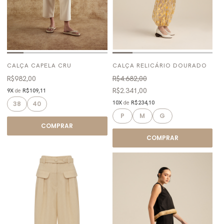
CALÇA CAPELA CRU
CALÇA RELICÁRIO DOURADO
R$982,00
R$4.682,00
R$2.341,00
9X
de
R$109,11
10X
de
R$234,10
38
40
P
M
G
COMPRAR
COMPRAR