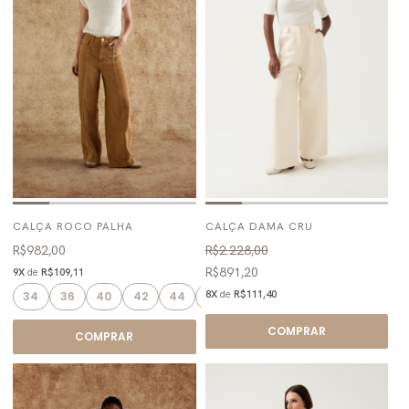
CALÇA ROCO PALHA
CALÇA DAMA CRU
R$982,00
R$2.228,00
R$891,20
9X
de
R$109,11
8X
de
R$111,40
34
36
40
42
44
46
COMPRAR
COMPRAR