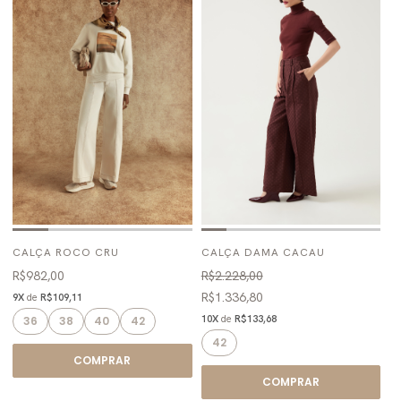
CALÇA ROCO CRU
CALÇA DAMA CACAU
R$982,00
R$2.228,00
R$1.336,80
9X
de
R$109,11
10X
de
R$133,68
36
38
40
42
42
COMPRAR
COMPRAR