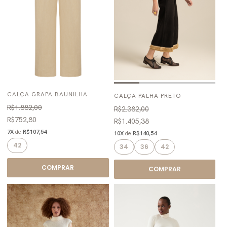
CALÇA GRAPA BAUNILHA
CALÇA PALHA PRETO
R$1.882,00
R$2.382,00
R$752,80
R$1.405,38
7X
de
R$107,54
10X
de
R$140,54
42
34
36
42
COMPRAR
COMPRAR