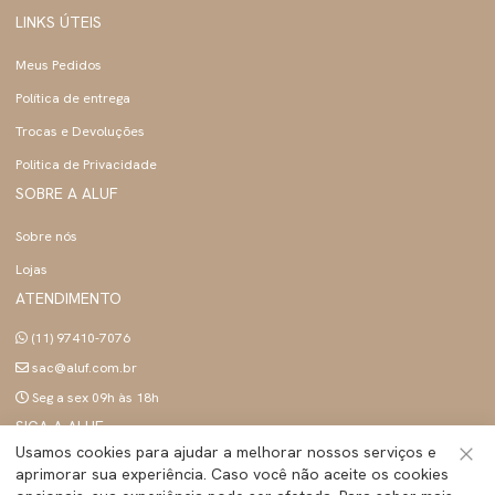
LINKS ÚTEIS
Meus Pedidos
Política de entrega
Trocas e Devoluções
Politica de Privacidade
SOBRE A ALUF
Sobre nós
Lojas
ATENDIMENTO
(11) 97410-7076
sac@aluf.com.br
Seg a sex 09h às 18h
SIGA A ALUF
Usamos cookies para ajudar a melhorar nossos serviços e
aprimorar sua experiência. Caso você não aceite os cookies
Fec