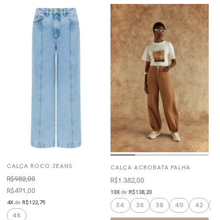
CALÇA ROCO JEANS
CALÇA ACROBATA PALHA
R$982,00
R$1.382,00
R$491,00
10X
de
R$138,20
4X
de
R$122,75
34
36
38
40
42
4
46