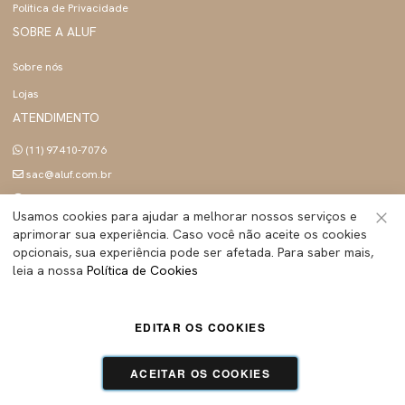
Politica de Privacidade
SOBRE A ALUF
Sobre nós
Lojas
ATENDIMENTO
(11) 97410-7076
sac@aluf.com.br
Seg a sex 09h às 18h
Usamos cookies para ajudar a melhorar nossos serviços e
SIGA A ALUF
aprimorar sua experiência. Caso você não aceite os cookies
Fec
opcionais, sua experiência pode ser afetada. Para saber mais,
leia a nossa
Política de Cookies
ALUF BRASIL INDUSTRIA E COMERCIO LTDA
- Todos os direitos reservados | CNPJ:
EDITAR OS COOKIES
45.283.755/0001-89
Tecnologia e Design:
Dizy Commerce
ACEITAR OS COOKIES