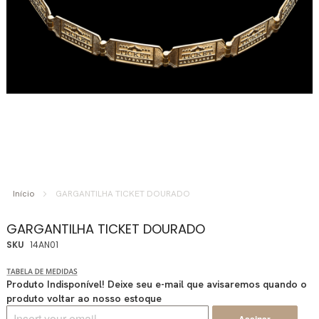
Saltar
para
Início
GARGANTILHA TICKET DOURADO
o
início
GARGANTILHA TICKET DOURADO
da
SKU
14AN01
Galeria
de
imagens
Produto Indisponível! Deixe seu e-mail que avisaremos quando o
produto voltar ao nosso estoque
Assinar