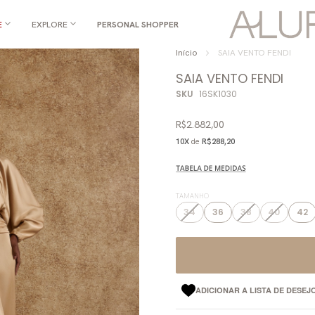
E
EXPLORE
PERSONAL SHOPPER
Início
SAIA VENTO FENDI
SAIA VENTO FENDI
SKU
16SK1030
R$2.882,00
10X
de
R$288,20
TAMANHO
34
36
38
40
42
ADICIONAR A LISTA DE DESEJ