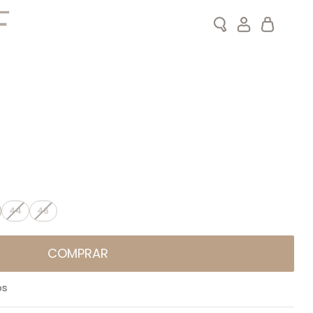
Search
Meu Carrin
44
46
COMPRAR
OS