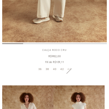
CALÇA ROCO CRU
R$982,00
9X
de
R$109,11
36
38
40
42
44