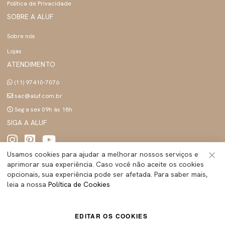
Politica de Privacidade
SOBRE A ALUF
Sobre nós
Lojas
ATENDIMENTO
(11) 97410-7076
sac@aluf.com.br
Seg a sex 09h às 18h
SIGA A ALUF
Usamos cookies para ajudar a melhorar nossos serviços e
aprimorar sua experiência. Caso você não aceite os cookies
Fec
opcionais, sua experiência pode ser afetada. Para saber mais,
ALUF BRASIL INDUSTRIA E COMERCIO LTDA
- Todos os direitos reservados | CNPJ:
leia a nossa
Política de Cookies
45.283.755/0001-89
Tecnologia e Design:
Dizy Commerce
EDITAR OS COOKIES