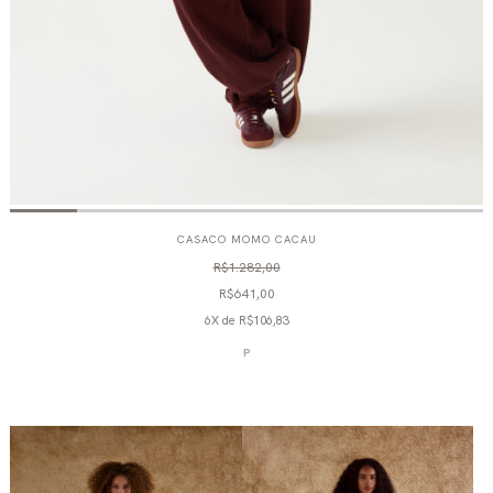
CASACO MOMO CACAU
R$1.282,00
R$641,00
6X
de
R$106,83
P