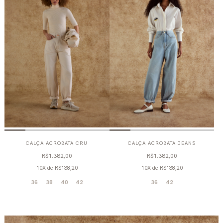
CALÇA ACROBATA CRU
CALÇA ACROBATA JEANS
R$1.382,00
R$1.382,00
10X
de
R$138,20
10X
de
R$138,20
36
38
40
42
36
42