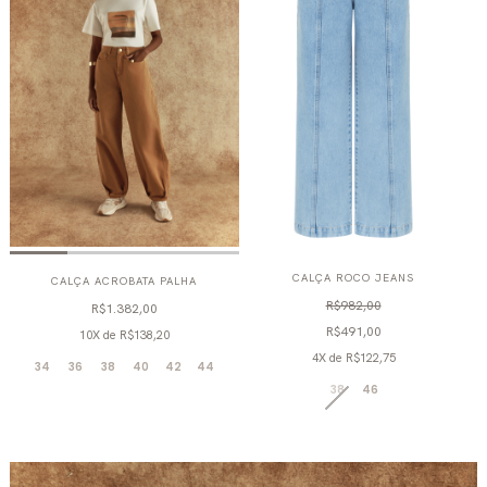
CALÇA ROCO JEANS
CALÇA ACROBATA PALHA
R$982,00
R$1.382,00
R$491,00
10X
de
R$138,20
4X
de
R$122,75
34
36
38
40
42
44
38
46