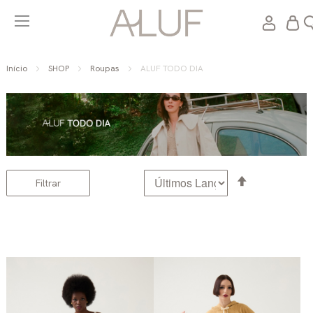
Meu C
Início
SHOP
Roupas
ALUF TODO DIA
Definir
Filtrar
Direção
Decrescente
Carregar Mais Itens