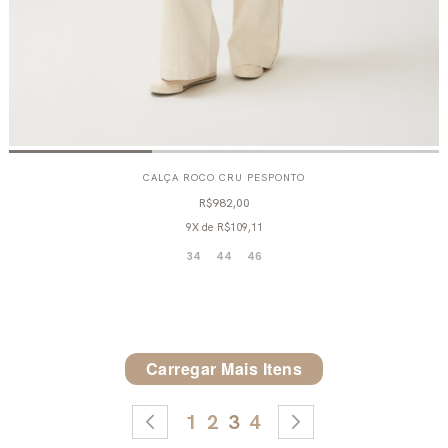
CALÇA ROCO CRU PESPONTO
R$982,00
9X
de
R$109,11
34
44
46
Carregar Mais Itens
Página
Página
Anterior
Página
Página
Página
Página
Próximo
1
2
3
4
Você esta lendo a pagina