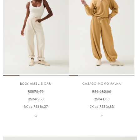
BODY AMELIE CRU
CASACO MOMO PALHA
R$872,00
R$1.282,00
R$348,80
R$641,00
3X
de
R$116,27
6X
de
R$106,83
G
P