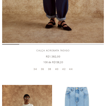
CALÇA ACROBATA ÍNDIGO
R$1.382,00
10X
de
R$138,20
34
36
38
40
42
44