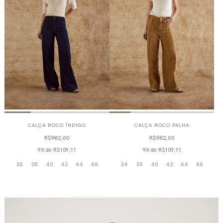
CALÇA ROCO ÍNDIGO
CALÇA ROCO PALHA
R$982,00
R$982,00
9X
de
R$109,11
9X
de
R$109,11
36
38
40
42
44
46
34
36
40
42
44
46