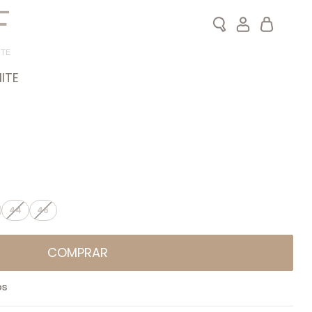
Search
Meu Carrin
ITE
ITE
44
46
COMPRAR
OS