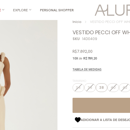
E
EXPLORE
PERSONAL SHOPPER
Início
VESTIDO PECCI OFF WH
VESTIDO PECCI OFF WH
SKU
14D0409
R$7.892,00
10X
de
R$789,20
TAMANHO
34
36
38
40
42
ADICIONAR A LISTA DE DESEJ